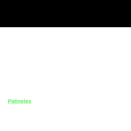
Patinetes
Patinete 250W
O Patinete 250W oferece uma forma prática e