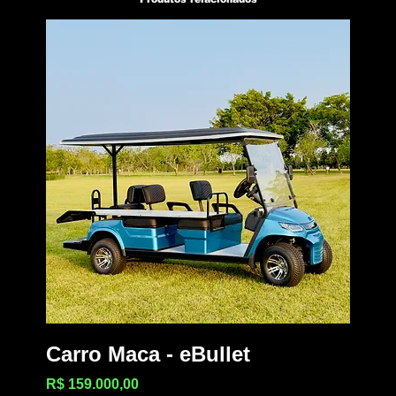
Carro Maca - eBullet
Preço
R$ 159.000,00