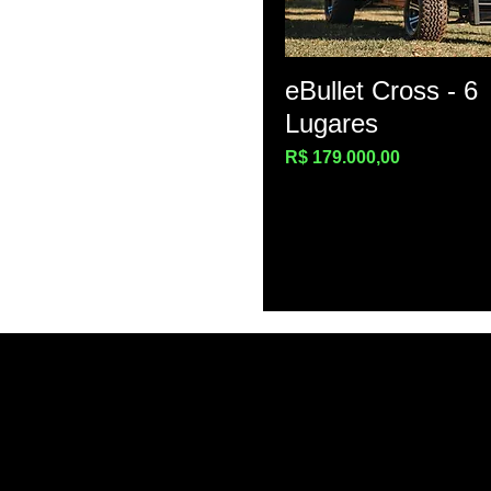
eBullet Cross - 6
Lugares
Preço
R$ 179.000,00