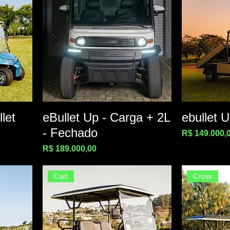
let
eBullet Up - Carga + 2L
ebullet 
- Fechado
Preço
R$ 149.000,
Preço
R$ 189.000,00
Cart
Cross