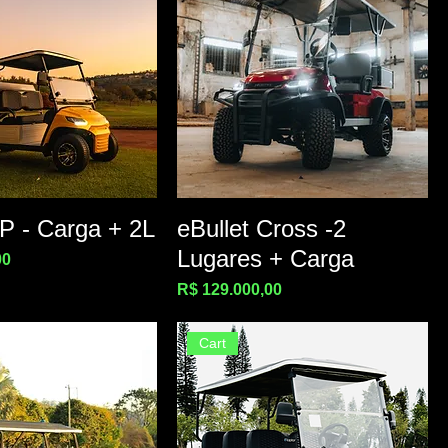
UP - Carga + 2L
eBullet Cross -2
Lugares + Carga
00
Preço
R$ 129.000,00
Cart