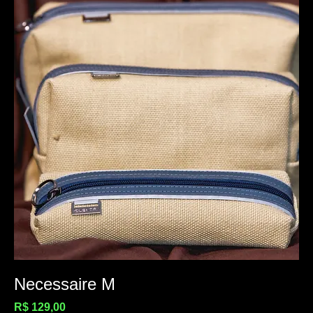
Necessaire M
Preço
R$ 129,00