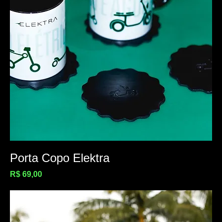
Porta Copo Elektra
Preço
R$ 69,00