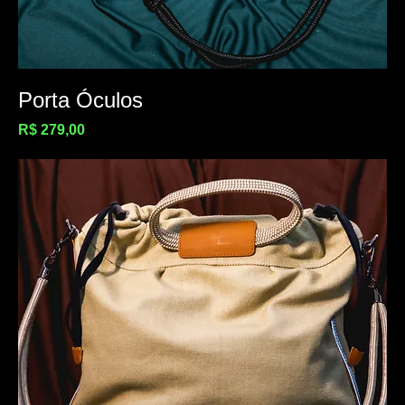
Porta Óculos
Preço
R$ 279,00