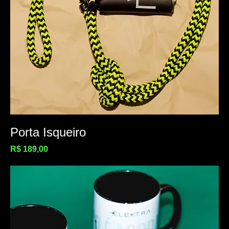
Porta Isqueiro
Preço
R$ 189,00