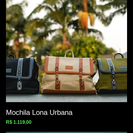
Mochila Lona Urbana
Preço
R$ 1.119,00