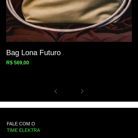
Bag Lona Futuro
Preço
R$ 569,00
1
/
1
FALE COM O
TIME ELEKTRA