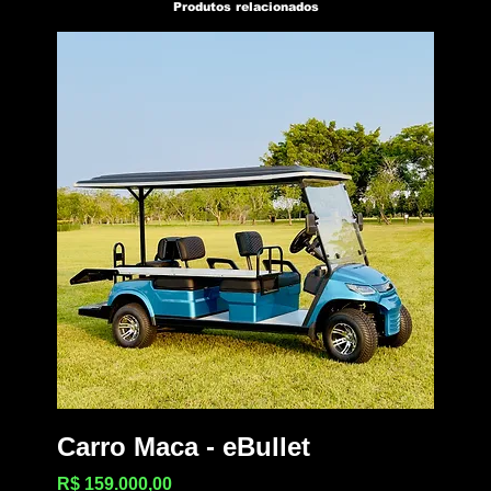
Produtos relacionados
Carro Maca - eBullet
Preço
R$ 159.000,00