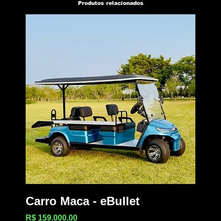
Produtos relacionados
Carro Maca - eBullet
Preço
R$ 159.000,00