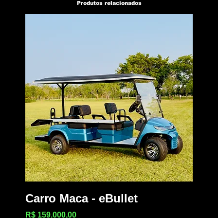
Produtos relacionados
Carro Maca - eBullet
Preço
R$ 159.000,00